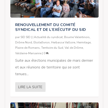
RENOUVELLEMENT DU COMITÉ
SYNDICAL ET DE L’EXÉCUTIF DU SID
par
SID SID
|
|
Actualité du syndicat
,
Bourne Valentinois
,
Drôme Nord
,
Etoile/livron
,
Herbasse Valloire
,
Hermitage
,
Plaine de Romans
,
Territoire du Sud
,
Val de Drôme
,
Valdaine-Marsanne
|
0
Suite aux élections municipales de mars dernier
et aux réunions de territoire qui se sont
tenues...
LIRE LA SUITE