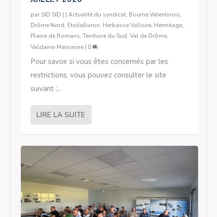
par
SID SID
|
|
Actualité du syndicat
,
Bourne Valentinois
,
Drôme Nord
,
Etoile/livron
,
Herbasse Valloire
,
Hermitage
,
Plaine de Romans
,
Territoire du Sud
,
Val de Drôme
,
Valdaine-Marsanne
|
0
Pour savoir si vous êtes concernés par les
restrictions, vous pouvez consulter le site
suivant :...
LIRE LA SUITE