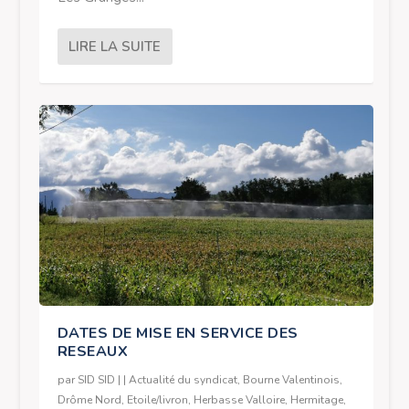
LIRE LA SUITE
DATES DE MISE EN SERVICE DES
RESEAUX
par
SID SID
|
|
Actualité du syndicat
,
Bourne Valentinois
,
Drôme Nord
,
Etoile/livron
,
Herbasse Valloire
,
Hermitage
,