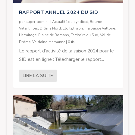
RAPPORT ANNUEL 2024 DU SID
par
super-admin
|
|
Actualité du syndicat
,
Bourne
Valentinois
,
Drôme Nord
,
Etoile/livron
,
Herbasse Valloire
,
Hermitage
,
Plaine de Romans
,
Territoire du Sud
,
Val de
Drôme
,
Valdaine-Marsanne
|
0
Le rapport d’activité de la saison 2024 pour le
SID est en ligne : Télécharger le rapport...
LIRE LA SUITE