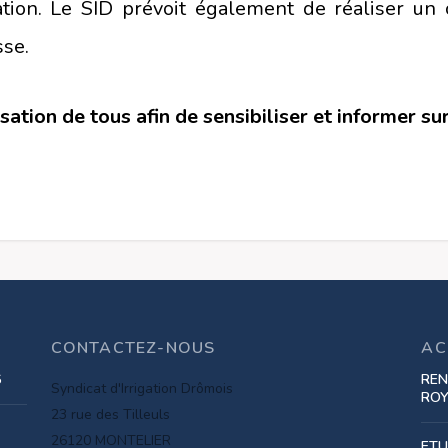
tion. Le SID prévoit également de réaliser un c
sse.
ation de tous afin de sensibiliser et informer su
CONTACTEZ-NOUS
AC
6
REN
Syndicat d'Irrigation Drômois
RO
23 rue des Tilleuls
26120 MONTELIER
ETU