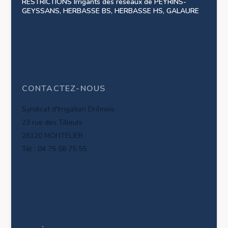
RESTRICTIONS Irrigants des réseaux de PEYRINS-
GEYSSANS, HERBASSE BS, HERBASSE HS, GALAURE
CONTACTEZ-NOUS
Syndicat d'Irrigation Drômois
23 rue des Tilleuls
26120 MONTELIER
Tél : 04 75 58 75 55