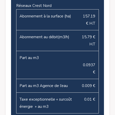
Réseaux Crest Nord
Abonnement à la surface (ha)
157.19
€ H.T
Abonnement au débit(m3/h)
15.79 €
H.T
Part au m3
0.0937
€
Part au m3 Agence de l’eau
0.009 €
Taxe exceptionnelle « surcoût
0.01 €
énergie » au m3