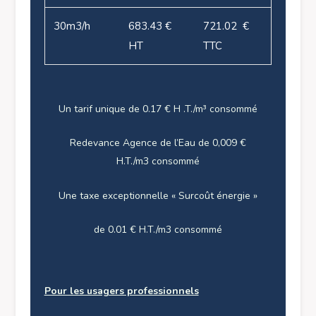
30m
3
/h
683.43 €
721.02 €
HT
TTC
Un tarif unique de 0.17 € H .T./m³ consommé
Redevance Agence de l’Eau de 0,009 €
H.T./m3 consommé
Une taxe exceptionnelle « Surcoût énergie »
de 0.01 € H.T./m3 consommé
Pour les usagers professionnels