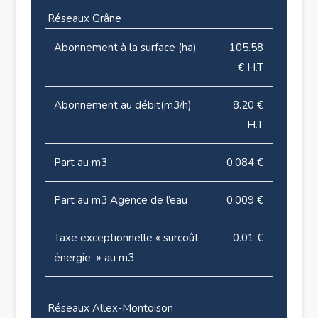
Réseaux Grâne
Abonnement à la surface (ha)
105.58
€ H.T
Abonnement au débit(m3/h)
8.20 €
H.T
Part au m3
0.084 €
Part au m3 Agence de l’eau
0.009 €
Taxe exceptionnelle « surcoût
0.01 €
énergie » au m3
Réseaux Allex-Montoison