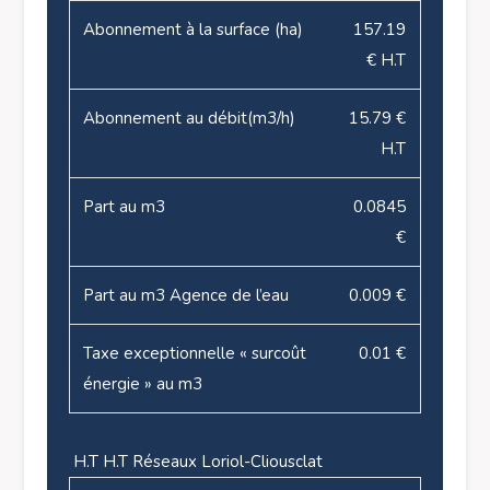
Abonnement à la surface (ha)
157.19
€ H.T
Abonnement au débit(m3/h)
15.79 €
H.T
Part au m3
0.0845
€
Part au m3 Agence de l’eau
0.009 €
Taxe exceptionnelle « surcoût
0.01 €
énergie » au m3
H.T H.T Réseaux Loriol-Cliousclat