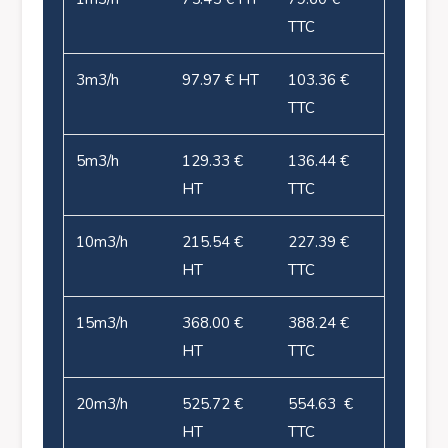
TTC
3m
3
/h
97.97 € HT
103.36 €
TTC
5m
3
/h
129.33 €
136.44 €
HT
TTC
10m
3
/h
215.54 €
227.39 €
HT
TTC
15m
3
/h
368.00 €
388.24 €
HT
TTC
20m
3
/h
525.72 €
554.63 €
HT
TTC