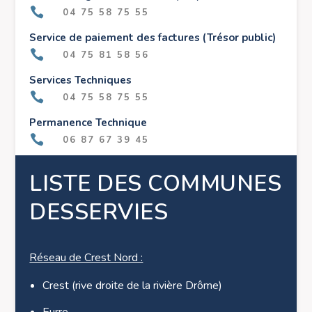

04 75 58 75 55
Service de paiement des factures (Trésor public)

04 75 81 58 56
Services Techniques

04 75 58 75 55
Permanence Technique

06 87 67 39 45
LISTE DES COMMUNES
DESSERVIES
Réseau de Crest Nord :
Crest (rive droite de la rivière Drôme)
Eurre