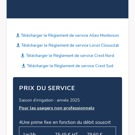
Télécharger le Règlement de service Allex Montoison
Télécharger le Règlement de service Loriol Cliousclat
Télécharger le Règlement de service Crest Nord
Télécharger le Règlement de service Crest Sud
PRIX DU SERVICE
Saison d’irrigation : année 2025
Pour les usagers non professionnels
4Une prime fixe en fonction du débit souscrit
1
m
3
/h
75.45 € HT
79.60 €