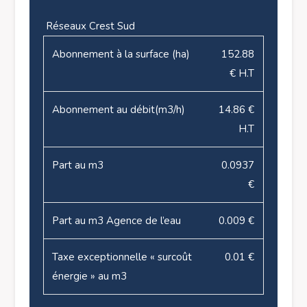
Réseaux Crest Sud
Abonnement à la surface (ha)
152.88
€ H.T
Abonnement au débit(m3/h)
14.86 €
H.T
Part au m3
0.0937
€
Part au m3 Agence de l’eau
0.009 €
Taxe exceptionnelle « surcoût
0.01 €
énergie » au m3