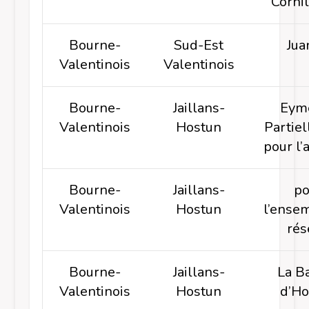
Corni
Bourne-
Sud-Est
Jua
Valentinois
Valentinois
Bourne-
Jaillans-
Eyme
Valentinois
Hostun
Partie
pour l’
Bourne-
Jaillans-
po
Valentinois
Hostun
l’ense
rés
Bourne-
Jaillans-
La B
Valentinois
Hostun
d’Ho