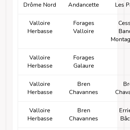
Drôme Nord
Andancette
Les P
Valloire
Forages
Cess
Herbasse
Valloire
Banc
Montag
Valloire
Forages
Herbasse
Galaure
Valloire
Bren
Br
Herbasse
Chavannes
Chav
Valloire
Bren
Erri
Herbasse
Chavannes
Bâc