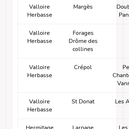
Valloire
Margès
Doub
Herbasse
Pan
Valloire
Forages
Herbasse
Drôme des
collines
Valloire
Crépol
Pe
Herbasse
Chant
Van
Valloire
St Donat
Les A
Herbasse
Hermitage
Larnage
Les 