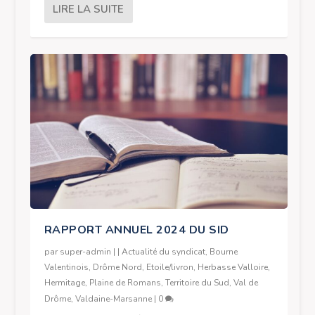
LIRE LA SUITE
RAPPORT ANNUEL 2024 DU SID
par
super-admin
|
|
Actualité du syndicat
,
Bourne
Valentinois
,
Drôme Nord
,
Etoile/livron
,
Herbasse Valloire
,
Hermitage
,
Plaine de Romans
,
Territoire du Sud
,
Val de
Drôme
,
Valdaine-Marsanne
|
0