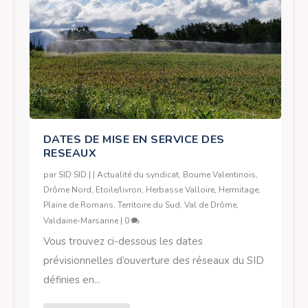
DATES DE MISE EN SERVICE DES
RESEAUX
par
SID SID
|
|
Actualité du syndicat
,
Bourne Valentinois
,
Drôme Nord
,
Etoile/livron
,
Herbasse Valloire
,
Hermitage
,
Plaine de Romans
,
Territoire du Sud
,
Val de Drôme
,
Valdaine-Marsanne
|
0
Vous trouvez ci-dessous les dates
prévisionnelles d’ouverture des réseaux du SID
définies en...