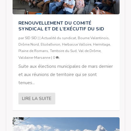
RENOUVELLEMENT DU COMITÉ
SYNDICAL ET DE L’EXÉCUTIF DU SID
par
SID SID
|
|
Actualité du syndicat
,
Bourne Valentinois
,
Drôme Nord
,
Etoile/livron
,
Herbasse Valloire
,
Hermitage
,
Plaine de Romans
,
Territoire du Sud
,
Val de Drôme
,
Valdaine-Marsanne
|
0
Suite aux élections municipales de mars dernier
et aux réunions de territoire qui se sont
tenues...
LIRE LA SUITE