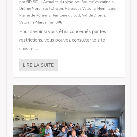
par
SID SID
|
|
Actualité du syndicat
,
Bourne Valentinois
,
Drôme Nord
,
Etoile/livron
,
Herbasse Valloire
,
Hermitage
,
Plaine de Romans
,
Territoire du Sud
,
Val de Drôme
,
Valdaine-Marsanne
|
0
Pour savoir si vous êtes concernés par les
restrictions, vous pouvez consulter le site
suivant :...
LIRE LA SUITE