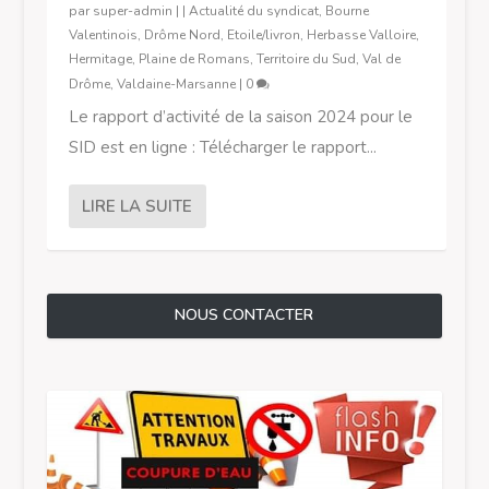
par
super-admin
|
|
Actualité du syndicat
,
Bourne
Valentinois
,
Drôme Nord
,
Etoile/livron
,
Herbasse Valloire
,
Hermitage
,
Plaine de Romans
,
Territoire du Sud
,
Val de
Drôme
,
Valdaine-Marsanne
|
0
Le rapport d’activité de la saison 2024 pour le
SID est en ligne : Télécharger le rapport...
LIRE LA SUITE
NOUS CONTACTER