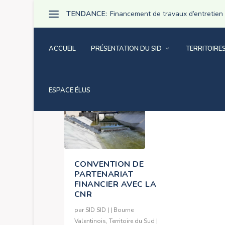
TENDANCE:
Financement de travaux d’entretien pa
ACCUEIL
PRÉSENTATION DU SID
TERRITOIRE
ÉTIQUETTE :
PLAN 5RH
ESPACE ÉLUS
CONVENTION DE
PARTENARIAT
FINANCIER AVEC LA
CNR
par
SID SID
|
|
Bourne
Valentinois
,
Territoire du Sud
|