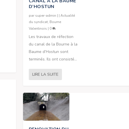
CANAL A LA BAUME
D’HOSTUN
par
super-admin
|
|
Actualité
du syndicat
,
Bourne
Valentinois
|
0
Les travaux de réfection
du canal de la Bourne à la
Baume d’Hostun sont
terminés. Ils ont consisté...
LIRE LA SUITE