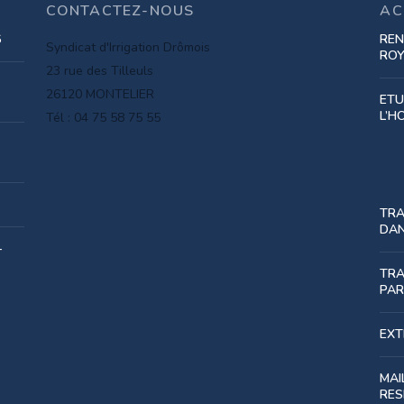
CONTACTEZ-NOUS
AC
6
REN
Syndicat d'Irrigation Drômois
RO
23 rue des Tilleuls
26120 MONTELIER
ETU
L’H
Tél : 04 75 58 75 55
TRA
DAN
-
TRA
PAR
EXT
MAI
RES