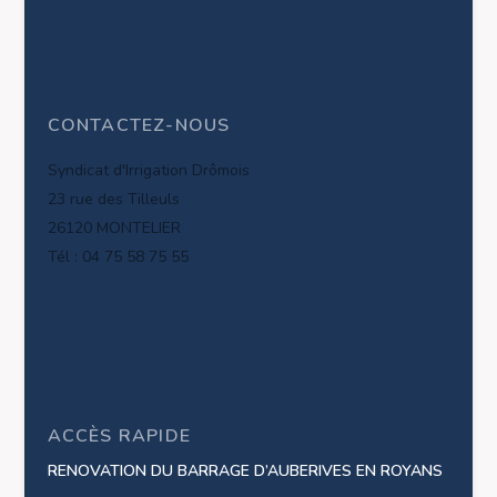
CONTACTEZ-NOUS
Syndicat d'Irrigation Drômois
23 rue des Tilleuls
26120 MONTELIER
Tél : 04 75 58 75 55
ACCÈS RAPIDE
RENOVATION DU BARRAGE D’AUBERIVES EN ROYANS