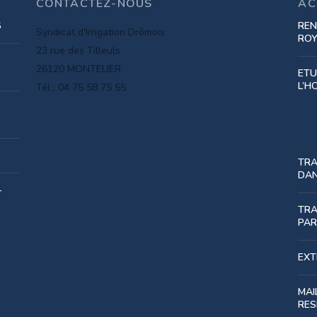
CONTACTEZ-NOUS
AC
6
REN
Syndicat d'Irrigation Drômois
RO
23 rue des Tilleuls
26120 MONTELIER
ETU
L’H
Tél : 04 75 58 75 55
TRA
DAN
-
TRA
PAR
EXT
MAI
RES