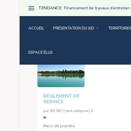
TENDANCE:
Financement de travaux d’entretien pa
ACCUEIL
PRÉSENTATION DU SID
TERRITOIRE
ÉTIQUETTE :
RÈGLEMEN
ESPACE ÉLUS
REGLEMENT DE
SERVICE
par
SID SID
|
|
test catégorie
|
0
Merci de prendre