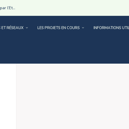
r l’Et...
S ET RÉSEAUX
LES PROJETS EN COURS
INFORMATIONS UTI
T