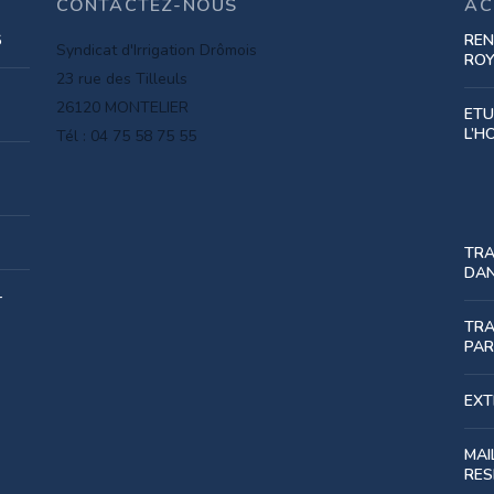
CONTACTEZ-NOUS
AC
6
REN
Syndicat d'Irrigation Drômois
RO
23 rue des Tilleuls
26120 MONTELIER
ETU
L’H
Tél : 04 75 58 75 55
TRA
DAN
-
TRA
PAR
EXT
MAI
RES