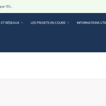
r l’Et...
S ET RÉSEAUX
LES PROJETS EN COURS
INFORMATIONS UTI
GNE-RHÔNE-ALPES