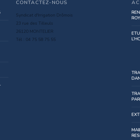
CONTACTEZ-NOUS
AC
6
REN
Syndicat d'Irrigation Drômois
RO
23 rue des Tilleuls
26120 MONTELIER
ETU
L’H
Tél : 04 75 58 75 55
TRA
DAN
-
TRA
PAR
EXT
MAI
RES